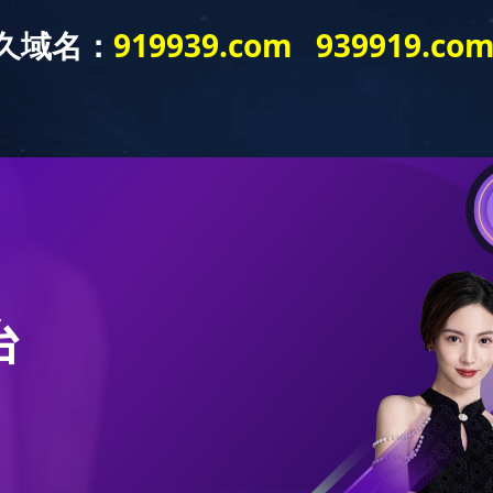
貌
B体育（中国）
方网站入口
发电机
调速器
转轮
貌
B体育（中国）
方网站入口
发电机
调速器
转轮