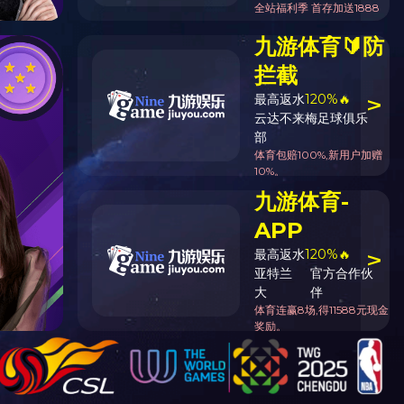
立式机组;按其励磁方式可分为：无刷励磁机组和有刷励磁机